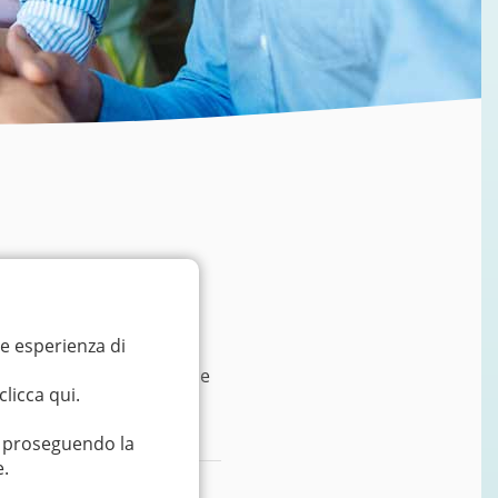
re esperienza di
tutte le regioni italiane e
clicca qui
.
o proseguendo la
e.
339-1392339