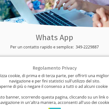
Whats App
Per un contatto rapido e semplice:
349-2229887
Regolamento Privacy
Rappresentanti
lizza cookie, di prima e di terza parte, per offrirti una miglio
navigazione e per fini statistici sull'utilizzo del sito.
 oltre confine, i nostri rappresentanti sono presenti in quasi 
aperne di più o negare il consenso a tutti o ad alcuni cookie
sono lieti di consigliarvi. Non esitate a contattarci:
o banner, scorrendo questa pagina, cliccando su un link 
avigazione in un'altra maniera, acconsenti all'uso dei cooki
(AQ-CH-PE-TE)
Paolo Di Renzo