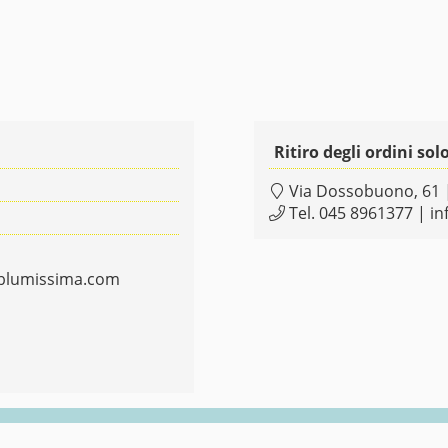
Ritiro degli ordini s
Via Dossobuono, 61
Tel.
045 8961377
|
in
blumissima.com