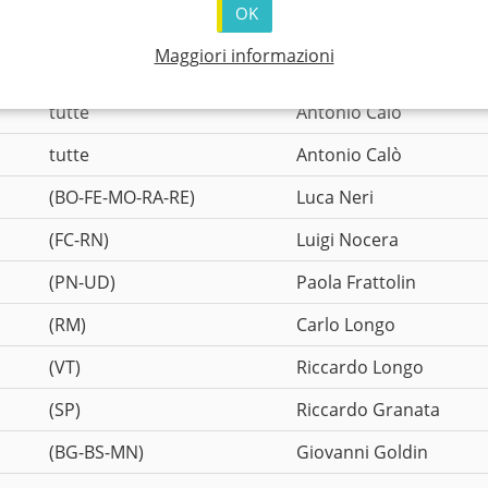
OK
tutte
Daniel Ragozzino
Maggiori informazioni
tutte
Antonio Calò
tutte
Antonio Calò
tutte
Antonio Calò
(BO-FE-MO-RA-RE)
Luca Neri
(FC-RN)
Luigi Nocera
(PN-UD)
Paola Frattolin
(RM)
Carlo Longo
(VT)
Riccardo Longo
(SP)
Riccardo Granata
(BG-BS-MN)
Giovanni Goldin