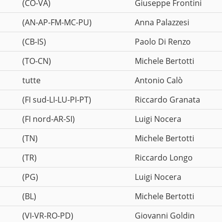
(CO-VA)
Giuseppe Frontini
(AN-AP-FM-MC-PU)
Anna Palazzesi
(CB-IS)
Paolo Di Renzo
(TO-CN)
Michele Bertotti
tutte
Antonio Calò
(FI sud-LI-LU-PI-PT)
Riccardo Granata
(FI nord-AR-SI)
Luigi Nocera
(TN)
Michele Bertotti
(TR)
Riccardo Longo
(PG)
Luigi Nocera
(BL)
Michele Bertotti
(VI-VR-RO-PD)
Giovanni Goldin