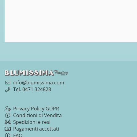
info@blumissima.com
Tel. 0471 324828
Privacy Policy GDPR
Condizioni di Vendita
Spedizioni e resi
Pagamenti accettati
FAQ