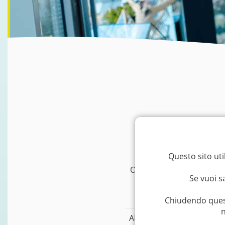
Questo sito uti
Operiamo in tutta Italia e
Se vuoi s
Chiudendo quest
n
Abruzzo